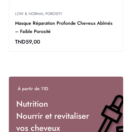
HIGH & NORMAL POROSITY
H
Masque Réparation Profonde Cheveux Abîmés
S
– Forte Porosité
P
TND
59,00
À partir de 11D
Nutrition
Nourrir et revitaliser
vos cheveux