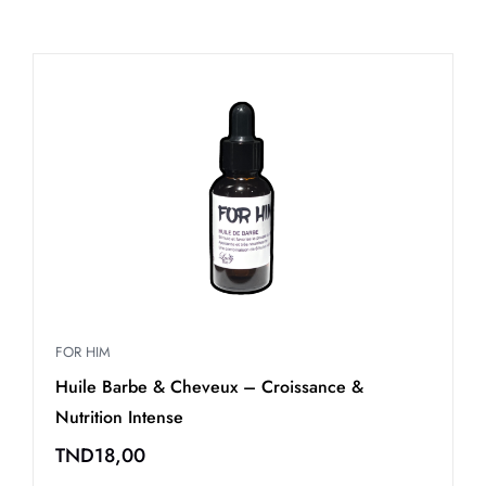
FOR HIM
F
Huile Barbe & Cheveux – Croissance &
É
Nutrition Intense
N
TND
18,00