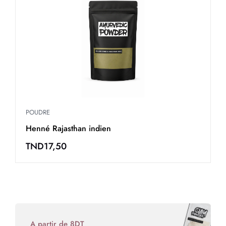
POUDRE
P
Poudre Broux de noix
P
TND
13,00
A partir de 8DT