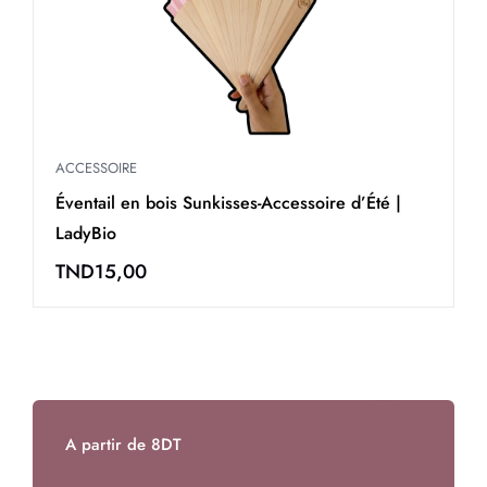
ACCESSOIRE
A
Serviette de plage Sunkisses-Édition limitée |
T
LadyBio
L
TND
17,00
A partir de 8DT