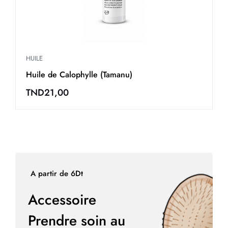
HUILE
H
Huile de moutarde
M
TND
15,00
A partir de 6Dt
Accessoire
Prendre soin au