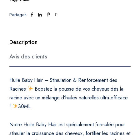
t
i
Partager:
m
u
l
Description
a
t
Avis des clients
i
o
n
Huile Baby Hair – Stimulation & Renforcement des
d
Racines
Boostez la pousse de vos cheveux dès la
e
racine avec un mélange d’huiles naturelles ultra-efficace
s
!
30ML
R
a
c
Notre Huile Baby Hair est spécialement formulée pour
i
stimuler la croissance des cheveux, fortifier les racines et
n