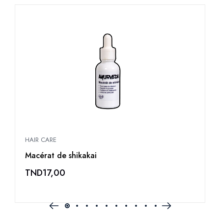
HAIR CARE
H
Macérat de shikakai
M
TND
17,00