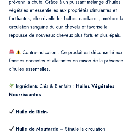
prévenir la chute. Grâce à un puissant mélange d’huiles
e
végétales et essentielles aux propriétés stimulantes et
s
fortifiantes, elle réveille les bulbes capillaires, améliore la
q
circulation sanguine du cuir chevelu et favorise la
u
repousse de nouveaux cheveux plus forts et plus épais.
a
n
t
Contre-indication : Ce produit est déconseillé aux
i
femmes enceintes et allaitantes en raison de la présence
t
d’huiles essentielles.
y
Ingrédients Clés & Bienfaits :
Huiles Végétales
Nourrissantes
Huile de Ricin-
Huile de Moutarde
– Stimule la circulation