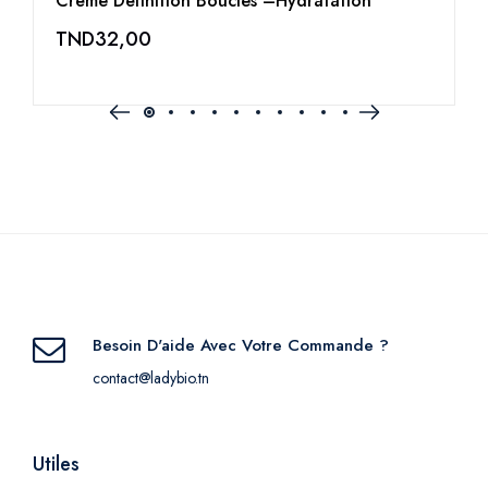
Crème Définition Boucles –Hydratation
M
TND
32,00
Besoin D'aide Avec Votre Commande ?
contact@ladybio.tn
Utiles