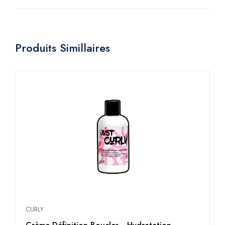
Produits Simillaires
CURLY
H