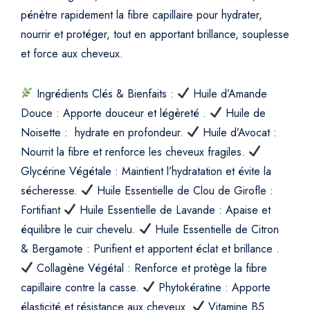
i
pénètre rapidement la fibre capillaire pour hydrater,
t
nourrir et protéger, tout en apportant brillance, souplesse
é
et force aux cheveux.
q
u
a
Ingrédients Clés & Bienfaits :
Huile d’Amande
n
Douce : Apporte douceur et légèreté .
Huile de
t
Noisette : hydrate en profondeur.
Huile d’Avocat :
i
Nourrit la fibre et renforce les cheveux fragiles.
t
Glycérine Végétale : Maintient l’hydratation et évite la
y
sécheresse.
Huile Essentielle de Clou de Girofle :
Fortifiant
Huile Essentielle de Lavande : Apaise et
équilibre le cuir chevelu.
Huile Essentielle de Citron
& Bergamote : Purifient et apportent éclat et brillance .
Collagène Végétal : Renforce et protège la fibre
capillaire contre la casse.
Phytokératine : Apporte
élasticité et résistance aux cheveux.
Vitamine B5