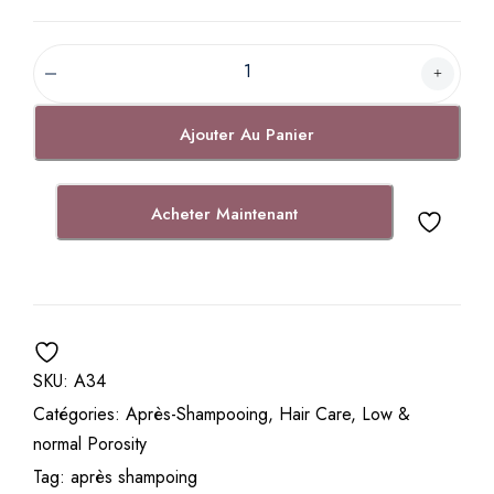
A
p
r
Ajouter Au Panier
è
s
s
Acheter Maintenant
h
a
m
p
o
i
SKU:
A34
n
Catégories:
Après-Shampooing
,
Hair Care
,
Low &
g
normal Porosity
h
y
Tag:
après shampoing