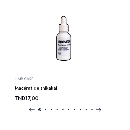
HAIR CARE
H
Macérat de shikakai
H
TND
17,00