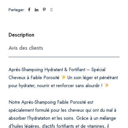
d
r
Partager:
a
t
a
Description
n
t
Avis des clients
f
a
i
Après-Shampoing Hydratant & Fortifiant – Spécial
b
Cheveux à Faible Porosité
Un soin léger et pénétrant
l
pour hydrater, nourrir et renforcer sans alourdir !
e
p
o
Notre Après-Shampoing Faible Porosité est
r
spécialement formulé pour les cheveux qui ont du mal à
o
absorber l’hydratation et les soins. Grâce à un mélange
s
d’huiles légères, d’actifs fortifiants et de vitamines, il