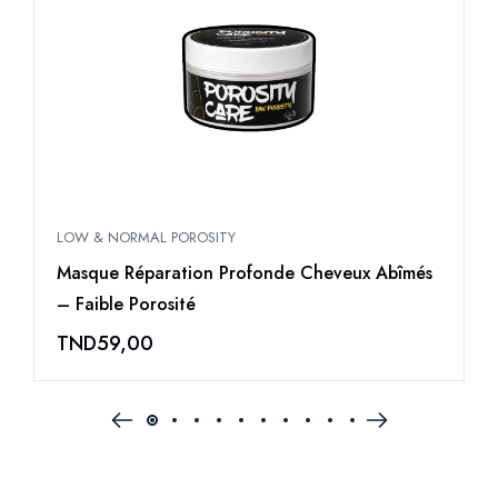
LOW & NORMAL POROSITY
P
Masque Réparation Profonde Cheveux Abîmés
L
– Faible Porosité
TND
59,00