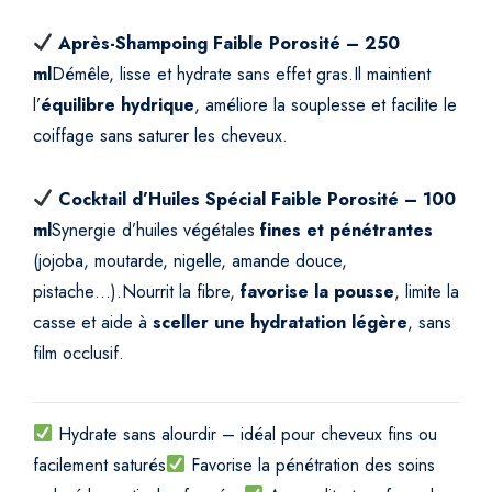
l
i
Après-Shampoing Faible Porosité – 250
b
ml
Démêle, lisse et hydrate sans effet gras.
Il maintient
r
l’
équilibre hydrique
, améliore la souplesse et facilite le
é
coiffage sans saturer les cheveux.
e
q
u
Cocktail d’Huiles Spécial Faible Porosité – 100
a
ml
Synergie d’huiles végétales
fines et pénétrantes
n
(jojoba, moutarde, nigelle, amande douce,
t
pistache…).
Nourrit la fibre,
favorise la pousse
, limite la
i
casse et aide à
sceller une hydratation légère
, sans
t
film occlusif.
y
Hydrate sans alourdir – idéal pour cheveux fins ou
facilement saturés
Favorise la pénétration des soins