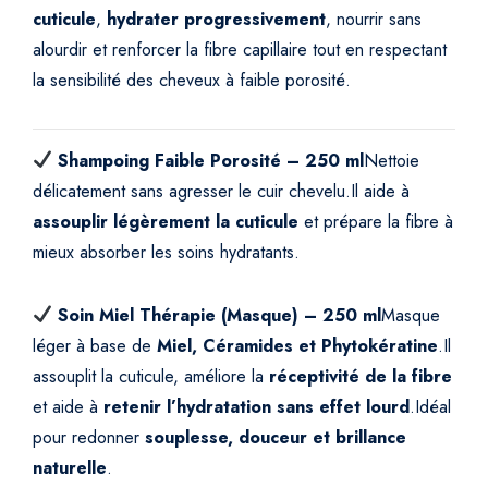
cuticule
,
hydrater progressivement
, nourrir sans
è
alourdir et renforcer la fibre capillaire tout en respectant
r
la sensibilité des cheveux à faible porosité.
e
&
N
Shampoing Faible Porosité – 250 ml
Nettoie
u
t
délicatement sans agresser le cuir chevelu.
Il aide à
r
assouplir légèrement la cuticule
et prépare la fibre à
i
mieux absorber les soins hydratants.
t
i
Soin Miel Thérapie (Masque) – 250 ml
Masque
o
léger à base de
Miel, Céramides et Phytokératine
.
Il
n
assouplit la cuticule, améliore la
réceptivité de la fibre
É
et aide à
retenir l’hydratation sans effet lourd
.
Idéal
q
u
pour redonner
souplesse, douceur et brillance
i
naturelle
.