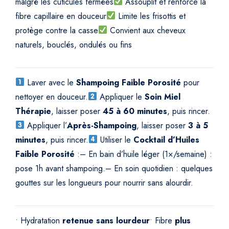
malgré les cuticules fermées
Assouplit et renforce la
fibre capillaire en douceur
Limite les frisottis et
protège contre la casse
Convient aux cheveux
naturels, bouclés, ondulés ou fins
Laver avec le
Shampoing Faible Porosité
pour
nettoyer en douceur.
Appliquer le
Soin Miel
Thérapie
, laisser poser
45 à 60 minutes
, puis rincer.
Appliquer l’
Après-Shampoing
, laisser poser
3 à 5
minutes
, puis rincer.
Utiliser le
Cocktail d’Huiles
Faible Porosité
:
– En bain d’huile léger (1×/semaine) :
pose 1h avant shampoing.
– En soin quotidien : quelques
gouttes sur les longueurs pour nourrir sans alourdir.
• Hydratation
retenue sans lourdeur
• Fibre
plus