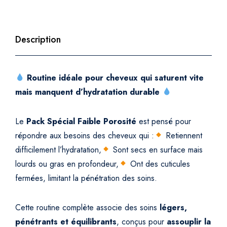
i
t
é
Description
–
H
y
Routine idéale pour cheveux qui saturent vite
d
mais manquent d’hydratation durable
r
a
Le
Pack Spécial Faible Porosité
est pensé pour
t
répondre aux besoins des cheveux qui :
Retiennent
a
difficilement l’hydratation,
Sont secs en surface mais
t
i
lourds ou gras en profondeur,
Ont des cuticules
o
fermées, limitant la pénétration des soins.
n
L
Cette routine complète associe des soins
légers,
é
pénétrants et équilibrants
, conçus pour
assouplir la
g