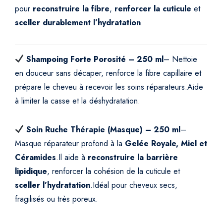
pour
reconstruire la fibre
,
renforcer la cuticule
et
n
sceller durablement l’hydratation
.
d
e
&
Shampoing Forte Porosité – 250 ml
– Nettoie
H
en douceur sans décaper, renforce la fibre capillaire et
y
d
prépare le cheveu à recevoir les soins réparateurs.
Aide
r
à limiter la casse et la déshydratation.
a
t
Soin Ruche Thérapie (Masque) – 250 ml
–
a
Masque réparateur profond à la
Gelée Royale, Miel et
t
Céramides
.
Il aide à
reconstruire la barrière
i
lipidique
, renforcer la cohésion de la cuticule et
o
sceller l’hydratation
.
Idéal pour cheveux secs,
n
S
fragilisés ou très poreux.
c