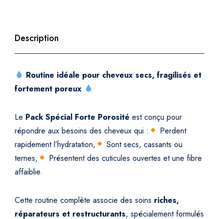
t
é
–
Description
R
é
p
Routine idéale pour cheveux secs, fragilisés et
a
fortement poreux
r
a
Le
Pack Spécial Forte Porosité
est conçu pour
t
répondre aux besoins des cheveux qui :
Perdent
i
rapidement l’hydratation,
Sont secs, cassants ou
o
n
ternes,
Présentent des cuticules ouvertes et une fibre
P
affaiblie.
r
o
Cette routine complète associe des soins
riches,
f
réparateurs et restructurants
, spécialement formulés
o