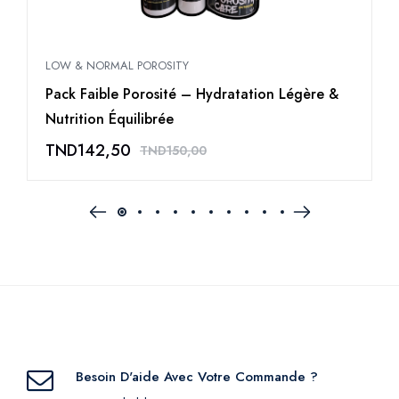
LOW & NORMAL POROSITY
L
Pack Faible Porosité – Hydratation Légère &
G
Nutrition Équilibrée
&
TND
142,50
TND
150,00
Besoin D'aide Avec Votre Commande ?