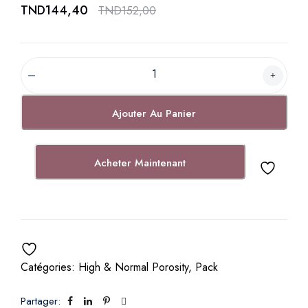
TND
144,40
TND
152,00
P
a
c
Ajouter Au Panier
k
F
o
Acheter Maintenant
r
t
e
P
o
r
Catégories:
High & Normal Porosity
,
Pack
o
s
Partager:
i