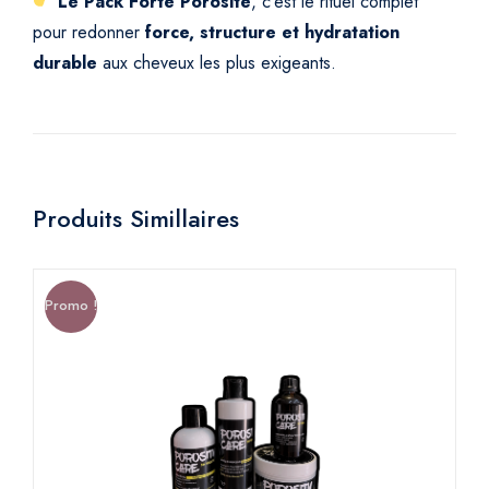
Le Pack Forte Porosité
, c’est le rituel complet
pour redonner
force, structure et hydratation
durable
aux cheveux les plus exigeants.
Produits Simillaires
Promo !
Pr