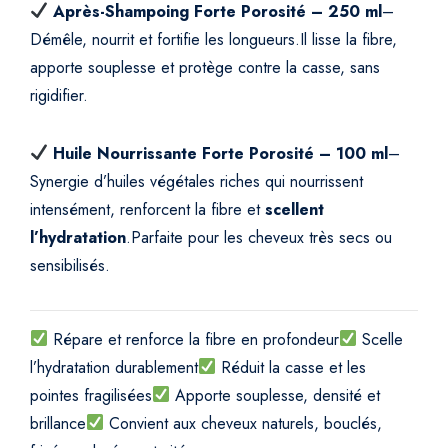
e
Après-Shampoing Forte Porosité – 250 ml
–
l
Démêle, nourrit et fortifie les longueurs.
Il lisse la fibre,
l
apporte souplesse et protège contre la casse, sans
é
rigidifier.
e
q
u
Huile Nourrissante Forte Porosité – 100 ml
–
a
Synergie d’huiles végétales riches qui nourrissent
n
intensément, renforcent la fibre et
scellent
t
l’hydratation
.
Parfaite pour les cheveux très secs ou
i
sensibilisés.
t
y
Répare et renforce la fibre en profondeur
Scelle
l’hydratation durablement
Réduit la casse et les
pointes fragilisées
Apporte souplesse, densité et
brillance
Convient aux cheveux naturels, bouclés,