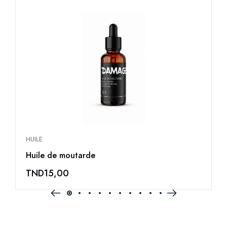
HUILE
H
Huile de moutarde
M
TND
15,00