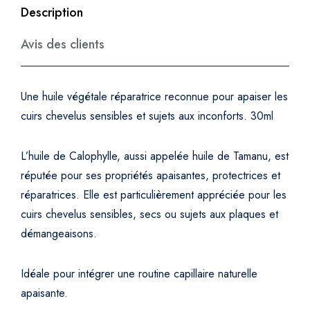
(
Description
T
Avis des clients
a
m
a
n
Une huile végétale réparatrice reconnue pour apaiser les
u
cuirs chevelus sensibles et sujets aux inconforts. 30ml
)
q
L’huile de Calophylle, aussi appelée huile de Tamanu, est
u
réputée pour ses propriétés apaisantes, protectrices et
a
réparatrices. Elle est particulièrement appréciée pour les
n
cuirs chevelus sensibles, secs ou sujets aux plaques et
t
démangeaisons.
i
t
y
Idéale pour intégrer une routine capillaire naturelle
apaisante.