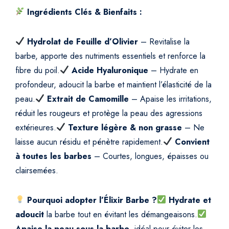
i
Ingrédients Clés & Bienfaits :
n
N
Hydrolat de Feuille d’Olivier
a
– Revitalise la
t
barbe, apporte des nutriments essentiels et renforce la
u
fibre du poil.
Acide Hyaluronique
– Hydrate en
r
profondeur, adoucit la barbe et maintient l’élasticité de la
e
peau.
Extrait de Camomille
– Apaise les irritations,
l
réduit les rougeurs et protège la peau des agressions
q
extérieures.
Texture légère & non grasse
– Ne
u
laisse aucun résidu et pénètre rapidement.
Convient
a
à toutes les barbes
– Courtes, longues, épaisses ou
n
t
clairsemées.
i
t
Pourquoi adopter l’Élixir Barbe ?
Hydrate et
y
adoucit
la barbe tout en évitant les démangeaisons.
Apaise la peau sous la barbe
, idéal pour éviter les