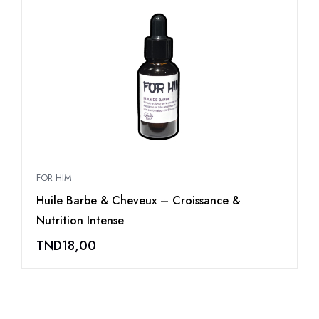
FOR HIM
F
Huile Barbe & Cheveux – Croissance &
S
Nutrition Intense
TND
18,00