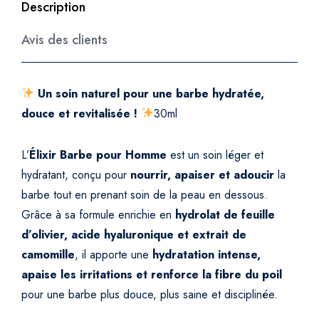
m
Description
m
Avis des clients
e
–
H
y
Un soin naturel pour une barbe hydratée,
d
douce et revitalisée !
30ml
r
a
L’
Élixir Barbe pour Homme
est un soin léger et
t
hydratant, conçu pour
nourrir, apaiser et adoucir
la
a
barbe tout en prenant soin de la peau en dessous.
t
Grâce à sa formule enrichie en
hydrolat de feuille
i
d’olivier, acide hyaluronique et extrait de
o
n
camomille
, il apporte une
hydratation intense,
&
apaise les irritations et renforce la fibre du poil
S
pour une barbe plus douce, plus saine et disciplinée.
o