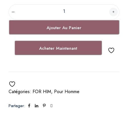
É
l
i
Ajouter Au Panier
x
i
r
Acheter Maintenant
B
a
r
b
e
p
Catégories:
FOR HIM
,
Pour Homme
o
u
Partager:
r
H
o