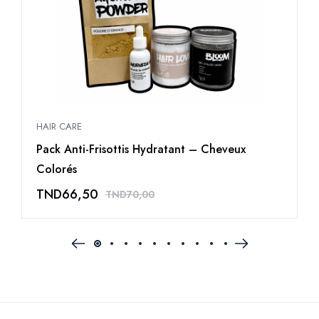
HAIR CARE
H
Pack Anti-Frisottis Hydratant – Cheveux
M
Colorés
TND
66,50
TND
70,00