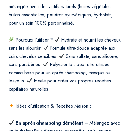
l
mélangée avec des actifs naturels (huiles végétales,
e
huiles essentielles, poudres ayurvédiques, hydrolats)
q
pour un soin 100% personnalisé.
u
a
n
Pourquoi l’utiliser ?
Hydrate et nourrit les cheveux
t
sans les alourdir.
Formule ultra-douce adaptée aux
i
cuirs chevelus sensibles.
Sans sulfate, sans silicone,
t
sans parabènes.
Polyvalente : peut être utilisée
y
comme base pour un après-shampoing, masque ou
leave-in.
Idéale pour créer vos propres recettes
capillaires naturelles.
Idées d’utilisation & Recettes Maison :
En après-shampoing démêlant
– Mélangez avec