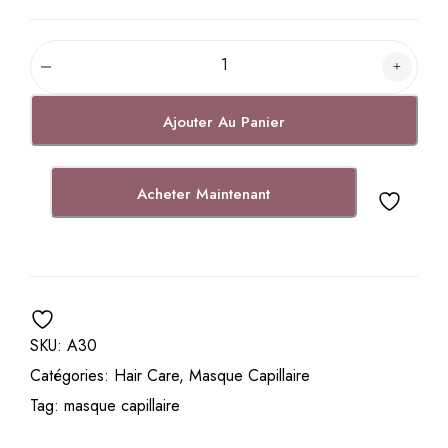
B
a
s
Ajouter Au Panier
e
C
a
Acheter Maintenant
p
i
l
l
a
i
SKU:
A30
r
Catégories:
Hair Care
,
Masque Capillaire
e
N
Tag:
masque capillaire
e