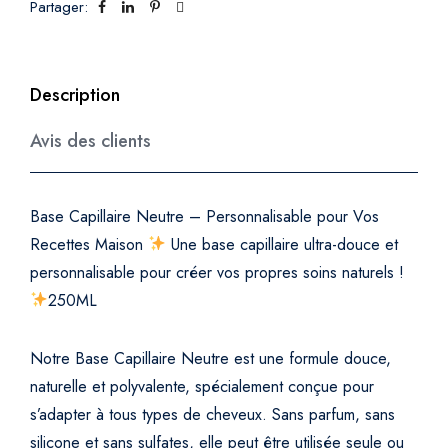
u
Partager:
t
r
e
Description
–
P
Avis des clients
e
r
s
Base Capillaire Neutre – Personnalisable pour Vos
o
Recettes Maison
Une base capillaire ultra-douce et
n
personnalisable pour créer vos propres soins naturels !
n
250ML
a
l
i
Notre Base Capillaire Neutre est une formule douce,
s
naturelle et polyvalente, spécialement conçue pour
a
s’adapter à tous types de cheveux. Sans parfum, sans
b
silicone et sans sulfates, elle peut être utilisée seule ou