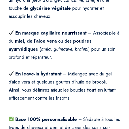
un hydrolat (
fleur d’oranger, camomille, ortie
) et une
touche de
glycérine végétale
pour hydrater et
assouplir les cheveux.
En masque capillaire nourrissant
– Associez-le à
du
miel, de l’aloe vera
ou des
poudres
ayurvédiques
(
amla, guimauve, brahmi
) pour un soin
profond et réparateur.
En leave-in hydratant
– Mélangez avec du gel
d’aloe vera et quelques gouttes d’huile de brocoli.
Ainsi
, vous définirez mieux les boucles
tout en
luttant
efficacement contre les frisottis.
Base 100% personnalisable
– S’adapte à tous les
types de cheveux et permet de créer des soins sur-