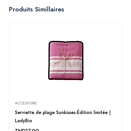
Produits Simillaires
ACCESSOIRE
A
Serviette de plage Sunkisses-Édition limitée |
T
LadyBio
L
TND
17,00