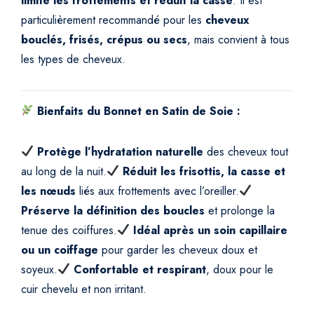
limite les frottements et réduit la casse
. Il est
n
particulièrement recommandé pour les
cheveux
p
bouclés, frisés, crépus ou secs
, mais convient à tous
o
les types de cheveux.
u
r
C
Bienfaits du Bonnet en Satin de Soie :
h
e
Protège l’hydratation naturelle
des cheveux tout
v
au long de la nuit.
Réduit les frisottis, la casse et
e
u
les nœuds
liés aux frottements avec l’oreiller.
x
Préserve la définition des boucles
et prolonge la
q
tenue des coiffures.
Idéal après un soin capillaire
u
ou un coiffage
pour garder les cheveux doux et
a
soyeux.
Confortable et respirant
, doux pour le
n
cuir chevelu et non irritant.
t
i