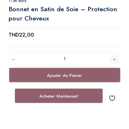
11 en stock
Bonnet en Satin de Soie – Protection
pour Cheveux
TND
22,00
B
o
n
Ajouter Au Panier
n
e
t
Acheter Maintenant
e
n
S
a
t