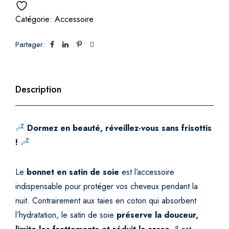
i
Catégorie:
Accessoire
n
d
Partager:
e
S
o
i
Description
e
–
P
Dormez en beauté, réveillez-vous sans frisottis
r
!
o
t
Le
bonnet en satin de soie
est l’accessoire
e
indispensable pour protéger vos cheveux pendant la
c
nuit. Contrairement aux taies en coton qui absorbent
t
i
l’hydratation, le satin de soie
préserve la douceur,
o