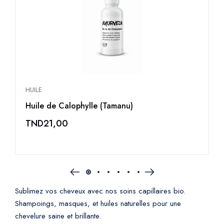
HUILE
H
Huile de Calophylle (Tamanu)
H
TND
21,00
Sublimez vos cheveux avec nos soins capillaires bio.
Shampoings, masques, et huiles naturelles pour une
chevelure saine et brillante.