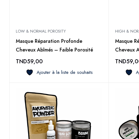
LOW & NORMAL POROSITY
HIGH & NOR
Masque Réparation Profonde
Masque Ré
Cheveux Abîmés – Faible Porosité
Cheveux A
TND
59,00
TND
59,0
Ajouter à la liste de souhaits
A