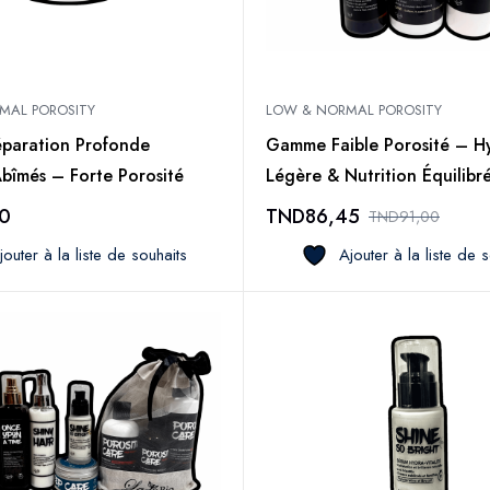
MAL POROSITY
LOW & NORMAL POROSITY
paration Profonde
Gamme Faible Porosité – H
bîmés – Forte Porosité
Légère & Nutrition Équilibr
0
TND
86,45
TND
91,00
jouter à la liste de souhaits
Ajouter à la liste de 