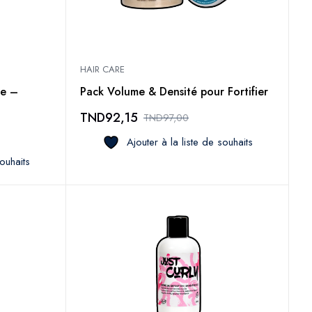
HAIR CARE
se –
Pack Volume & Densité pour Fortifier
TND
92,15
TND
97,00
Ajouter à la liste de souhaits
souhaits