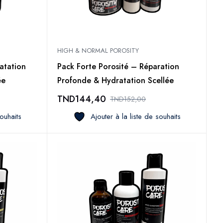
HIGH & NORMAL POROSITY
atation
Pack Forte Porosité – Réparation
ée
Profonde & Hydratation Scellée
TND
144,40
TND
152,00
souhaits
Ajouter à la liste de souhaits