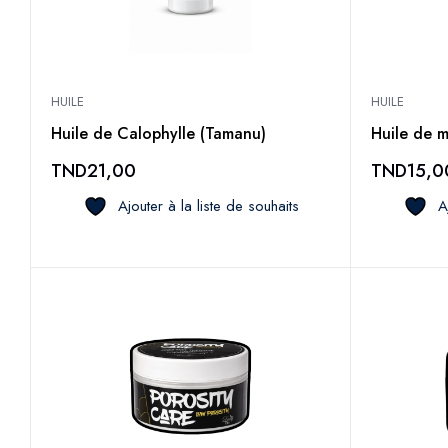
t
e
m
o
HUILE
HUILE
y
e
Huile de Calophylle (Tamanu)
Huile de 
n
TND
21,00
TND
15,0
n
Ajouter à la liste de souhaits
e
A