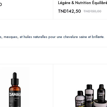
Légère & Nutrition Équilibr
0
TND
142,50
TND
150,00
masques, et huiles naturelles pour une chevelure saine et brillante.