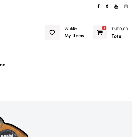
Wishlist
TND
0,00
0
My Items
Total
ion