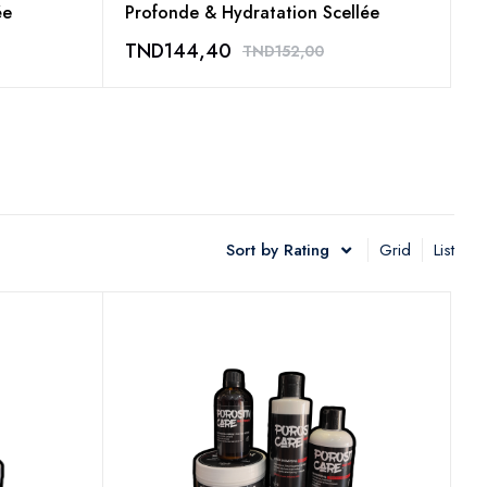
ée
Profonde & Hydratation Scellée
C
TND
144,40
T
TND
152,00
Sort by Rating
Grid
List