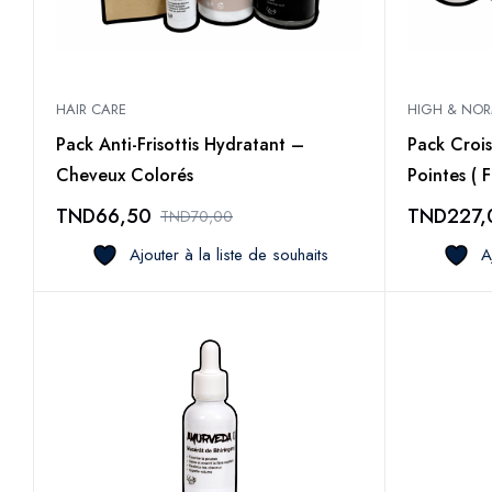
HAIR CARE
HIGH & NOR
Pack Anti-Frisottis Hydratant –
Pack Croi
Cheveux Colorés
Pointes ( F
TND
66,50
TND
227,
TND
70,00
Ajouter à la liste de souhaits
A