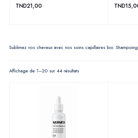
TND
21,00
TND
15,0
Sublimez vos cheveux avec nos soins capillaires bio. Shampoings, 
T
Affichage de 1–20 sur 44 résultats
r
i
é
p
a
r
n
o