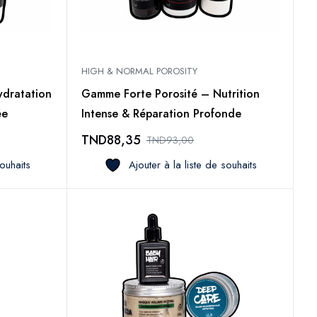
HIGH & NORMAL POROSITY
ydratation
Gamme Forte Porosité – Nutrition
ée
Intense & Réparation Profonde
TND
88,35
TND
93,00
souhaits
Ajouter à la liste de souhaits