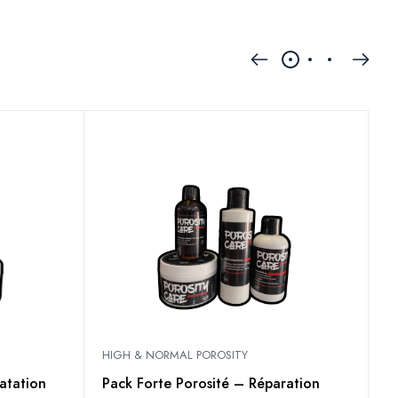
HIGH & NORMAL POROSITY
L
atation
Pack Forte Porosité – Réparation
M