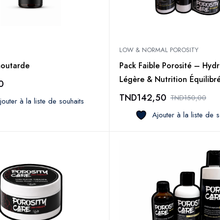
LOW & NORMAL POROSITY
moutarde
Pack Faible Porosité – Hydr
Légère & Nutrition Équilibr
0
TND
142,50
TND
150,00
jouter à la liste de souhaits
Ajouter à la liste de 