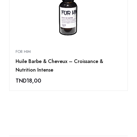
FOR HIM
F
Huile Barbe & Cheveux – Croissance &
É
Nutrition Intense
N
TND
18,00