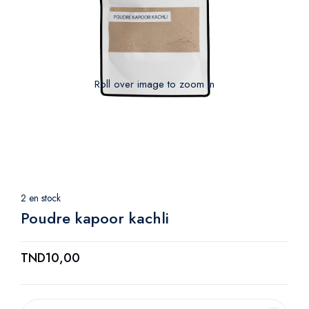
Roll over image to zoom in
2 en stock
Poudre kapoor kachli
TND
10,00
P