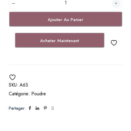
o
u
Ajouter Au Panier
d
r
e
Acheter Maintenant
k
a
p
o
o
r
SKU:
A63
k
Catégorie:
Poudre
a
c
Partager:
h
l
i
q