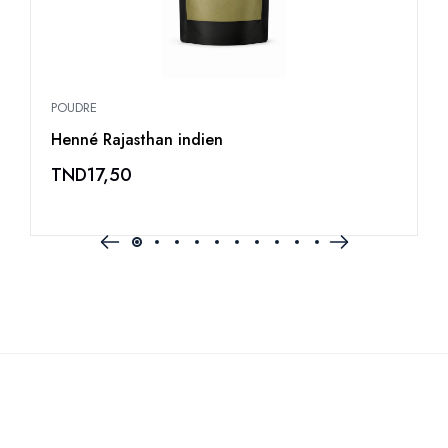
POUDRE
P
Henné Rajasthan indien
P
TND
17,50