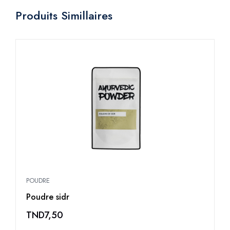
Produits Simillaires
POUDRE
P
Poudre sidr
P
TND
7,50